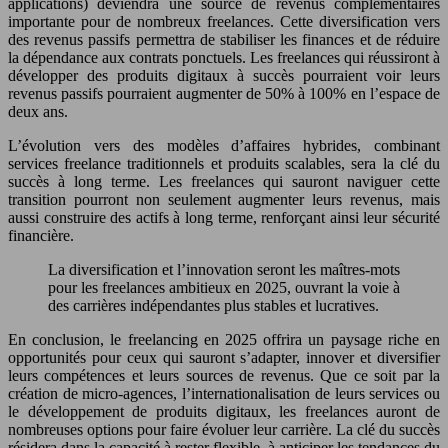
applications) deviendra une source de revenus complémentaires
importante pour de nombreux freelances. Cette diversification vers
des revenus passifs permettra de stabiliser les finances et de réduire
la dépendance aux contrats ponctuels. Les freelances qui réussiront à
développer des produits digitaux à succès pourraient voir leurs
revenus passifs pourraient augmenter de 50% à 100% en l’espace de
deux ans.
L’évolution vers des modèles d’affaires hybrides, combinant
services freelance traditionnels et produits scalables, sera la clé du
succès à long terme. Les freelances qui sauront naviguer cette
transition pourront non seulement augmenter leurs revenus, mais
aussi construire des actifs à long terme, renforçant ainsi leur sécurité
financière.
La diversification et l’innovation seront les maîtres-mots
pour les freelances ambitieux en 2025, ouvrant la voie à
des carrières indépendantes plus stables et lucratives.
En conclusion, le freelancing en 2025 offrira un paysage riche en
opportunités pour ceux qui sauront s’adapter, innover et diversifier
leurs compétences et leurs sources de revenus. Que ce soit par la
création de micro-agences, l’internationalisation de leurs services ou
le développement de produits digitaux, les freelances auront de
nombreuses options pour faire évoluer leur carrière. La clé du succès
résidera dans la capacité à rester flexible, à anticiper les tendances du