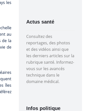
ays les
Actus santé
échelle
ent au
Consultez des
 de la
reportages, des photos
nvie de
et des vidéos ainsi que
les derniers articles sur la
rubrique santé. Informez-
vous sur les avancés
néaires
technique dans le
nquent
domaine médical.
s îles
référez
Infos politique