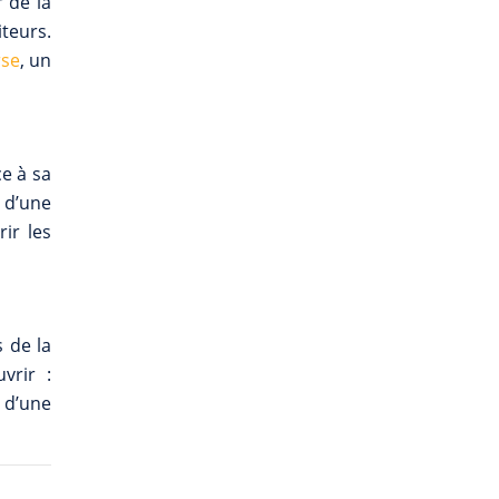
 de la
teurs.
rse
, un
ce à sa
 d’une
ir les
 de la
vrir :
 d’une