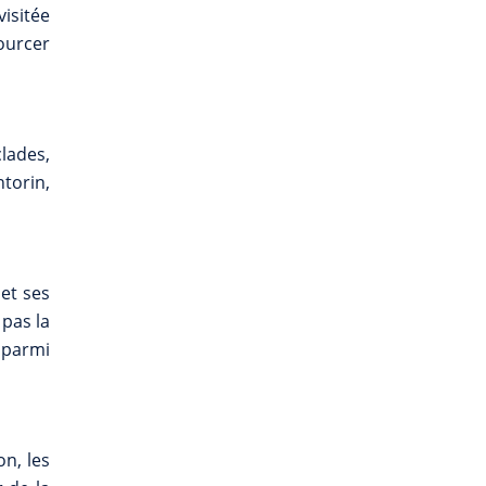
visitée
ourcer
lades,
torin,
 et ses
 pas la
t parmi
on, les