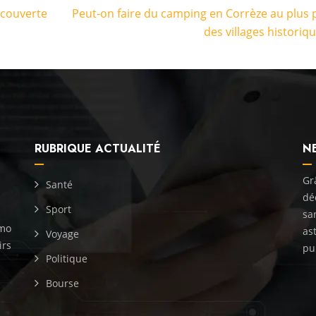
 couverte
Peut-on faire du camping en Corrèze au plus 
des villages historiqu
RUBRIQUE ACTUALITÉ
N
Gr
Santé
dé
Sport
sa
omo
as
Voyage
irs
pu
Politique
Bourse