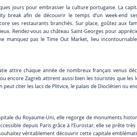
elques jours pour embrasser la culture portugaise. La capi
city break afin de découvrir le temps d’un week-end se
core ses restaurants branchés. Sur place, goûtez aux fa
licieux. Rendez-vous au château Saint-Georges pour appréci
n, ne manquez pas le Time Out Market, lieu incontournable
atie attire chaque année de nombreux français venus déc
t ou encore Zagreb attirent aussi bien les touristes que les 
peut citer les lacs de Plitvice, le palais de Dioclétien ou en
apitale du Royaume-Uni, elle regorge de monuments histor
essible depuis Paris grâce à l’Eurostar, elle se prête très
 souhaitez véritablement découvrir cette capitale emblémati