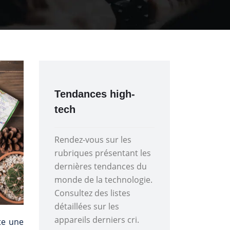
Tendances high-
tech
Rendez-vous sur les
rubriques présentant les
dernières tendances du
monde de la technologie.
Consultez des listes
détaillées sur les
appareils derniers cri.
ite une